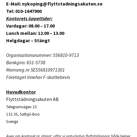
E-Mail: nykoping@flyttstadningsakuten.se
Tel: 010-1647900
Kontorets öppettider;
Vardagar: 08.00 – 17.00
Lunch mellan: 12.00 – 13.00
Helgdagar – Stängt
Organisationsnummer: 556810-9713
Bankgiro: 651-5738
Momsreg.nr SE556810971301
Företaget innehar F-skattebevis
Huvudkontor
Flyttstädningsakuten AB
Telegramvägen 23
132 35, Saltsjö-Boo
Sverige
Även om kontoret är stängt, utför vi naturligtvis flyttstädningar både helger