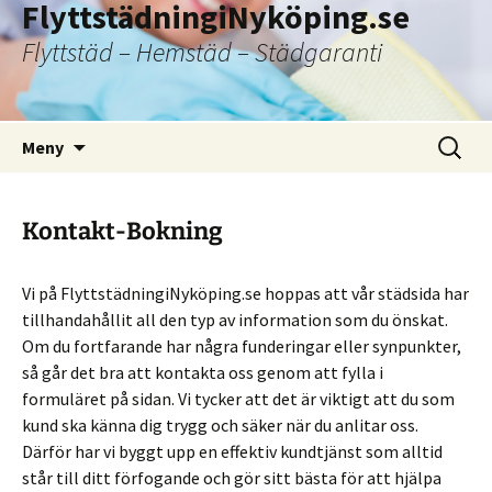
FlyttstädningiNyköping.se
Flyttstäd – Hemstäd – Städgaranti
Hoppa
Sök
Meny
till
efter:
innehåll
Kontakt-Bokning
Vi på FlyttstädningiNyköping.se hoppas att vår städsida har
tillhandahållit all den typ av information som du önskat.
Om du fortfarande har några funderingar eller synpunkter,
så går det bra att kontakta oss genom att fylla i
formuläret på sidan. Vi tycker att det är viktigt att du som
kund ska känna dig trygg och säker när du anlitar oss.
Därför har vi byggt upp en effektiv kundtjänst som alltid
står till ditt förfogande och gör sitt bästa för att hjälpa