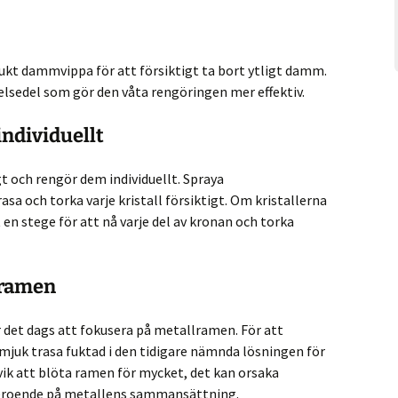
kt dammvippa för att försiktigt ta bort ytligt damm.
elsedel som gör den våta rengöringen mer effektiv.
individuellt
t och rengör dem individuellt. Spraya
sa och torka varje kristall försiktigt. Om kristallerna
 en stege för att nå varje del av kronan och torka
lramen
är det dags att fokusera på metallramen. För att
mjuk trasa fuktad i den tidigare nämnda lösningen för
vik att blöta ramen för mycket, det kan orsaka
beroende på metallens sammansättning.