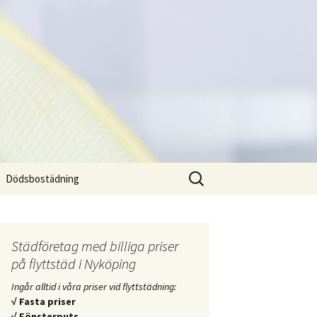
Sök
Dödsbostädning
efter:
Städföretag med billiga priser
på flyttstäd i Nyköping
Ingår alltid i våra priser vid flyttstädning:
√ Fasta priser
√ Fönsterputs