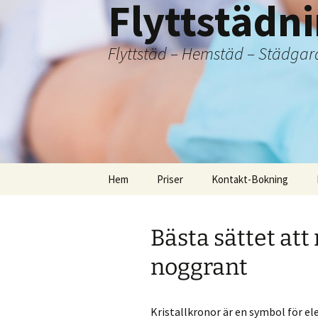
Flyttstädn
Flyttstäd – Hemstäd – Städgar
Hoppa
Hem
Priser
Kontakt-Bokning
till
innehåll
Bästa sättet att
noggrant
Kristallkronor är en symbol för el