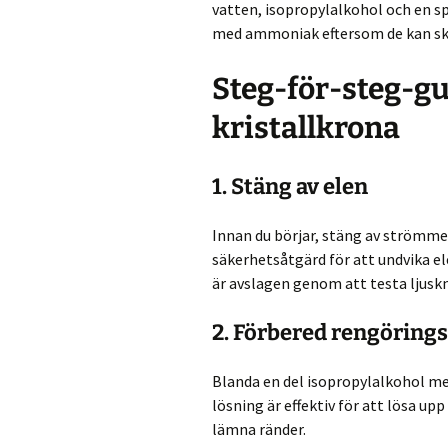
vatten, isopropylalkohol och en s
med ammoniak eftersom de kan ska
Steg-för-steg-gu
kristallkrona
1. Stäng av elen
Innan du börjar, stäng av strömmen
säkerhetsåtgärd för att undvika e
är avslagen genom att testa ljusk
2. Förbered rengöring
Blanda en del isopropylalkohol med
lösning är effektiv för att lösa up
lämna ränder.