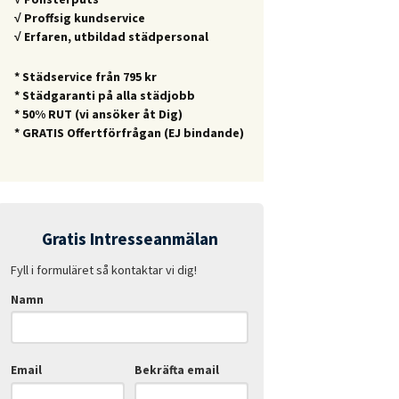
√ Proffsig kundservice
√ Erfaren, utbildad städpersonal
* Städservice från 795 kr
* Städgaranti på alla städjobb
* 50% RUT (vi ansöker åt Dig)
* GRATIS Offertförfrågan (EJ bindande)
Gratis Intresseanmälan
Fyll i formuläret så kontaktar vi dig!
Namn
Email
Bekräfta email