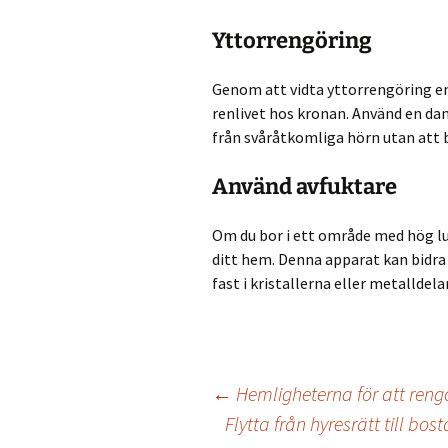
Yttorrengöring
Genom att vidta yttorrengöring en
renlivet hos kronan. Använd en da
från svåråtkomliga hörn utan att 
Använd avfuktare
Om du bor i ett område med hög luft
ditt hem. Denna apparat kan bidra
fast i kristallerna eller metalldela
Inläggsnavigering
←
Hemligheterna för att rengö
Flytta från hyresrätt till bo