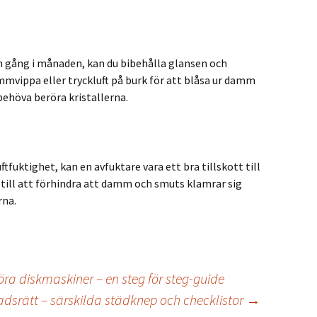
 gång i månaden, kan du bibehålla glansen och
mmvippa eller tryckluft på burk för att blåsa ur damm
behöva beröra kristallerna.
fuktighet, kan en avfuktare vara ett bra tillskott till
 till att förhindra att damm och smuts klamrar sig
rna.
ra diskmaskiner – en steg för steg-guide
stadsrätt – särskilda städknep och checklistor
→