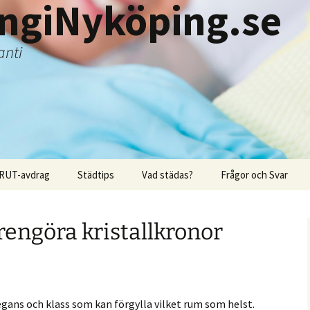
ingiNyköping.se
anti
RUT-avdrag
Städtips
Vad städas?
Frågor och Svar
 rengöra kristallkronor
egans och klass som kan förgylla vilket rum som helst.